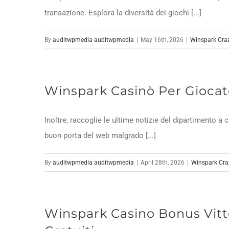
transazione. Esplora la diversità dei giochi [...]
By
auditwpmedia auditwpmedia
|
May 16th, 2026
|
Winspark Cra
Winspark Casinò Per Giocato
Inoltre, raccoglie le ultime notizie del dipartimento a 
buon porta del web malgrado [...]
By
auditwpmedia auditwpmedia
|
April 28th, 2026
|
Winspark Cra
Winspark Casino Bonus Vitt