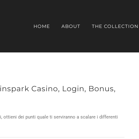
HOME
ABOUT
THE COLLECTION
inspark Casino, Login, Bonus,
, ottieni dei punti quale ti serviranno a scalare i differenti