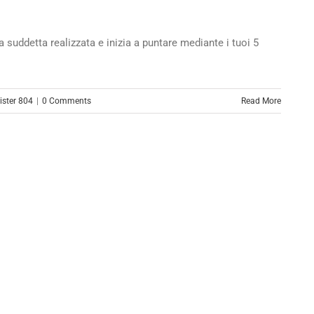
a suddetta realizzata e inizia a puntare mediante i tuoi 5
ister 804
|
0 Comments
Read More