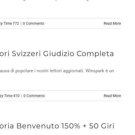
zy Time 772
|
0 Comments
Read More
ri Svizzeri Giudizio Completa
causa di popolare i nostri lettori aggiornati. Winspark è un
zy Time 410
|
0 Comments
Read More
oria Benvenuto 150% + 50 Giri