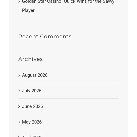
Golden Star Casino: Quick Wins for the Savvy
Player
Recent Comments
Archives
August 2026
July 2026
June 2026
May 2026