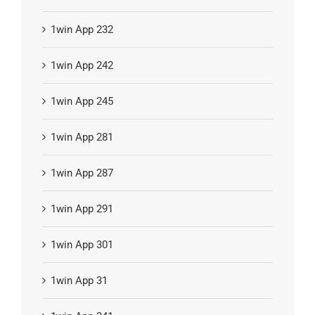
1win App 232
1win App 242
1win App 245
1win App 281
1win App 287
1win App 291
1win App 301
1win App 31