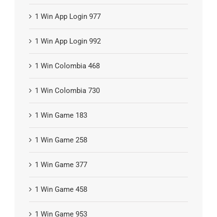
1 Win App Login 977
1 Win App Login 992
1 Win Colombia 468
1 Win Colombia 730
1 Win Game 183
1 Win Game 258
1 Win Game 377
1 Win Game 458
1 Win Game 953