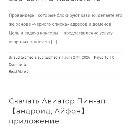
Провайдеры, которые блокируют казино, делаете это
же основе «черного списка» адресов и доменов.
Цель и задача конторы – предоставление услугу
азартных ставок за [...]
By
auditwpmedia auditwpmedia
|
June 27th, 2026
|
Pinup 16
|
0
Comments
Read More
Скачать Авиатор Пин-ап
【андроид, Айфон】
приложение