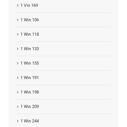
1 Vin 169
1 Win 106
1 Win 118
1 Win 133
1 Win 155
1 Win 191
1 Win 198
1 Win 209
1 Win 244