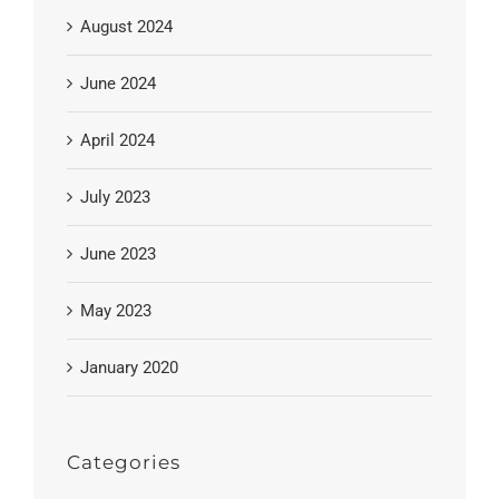
August 2024
June 2024
April 2024
July 2023
June 2023
May 2023
January 2020
Categories