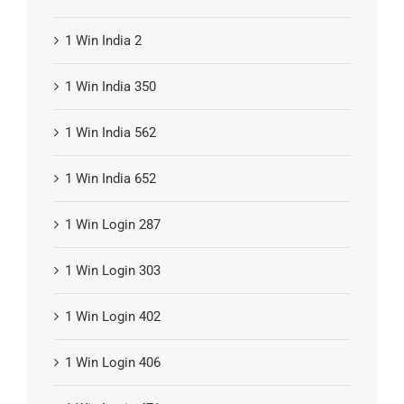
1 Win India 2
1 Win India 350
1 Win India 562
1 Win India 652
1 Win Login 287
1 Win Login 303
1 Win Login 402
1 Win Login 406