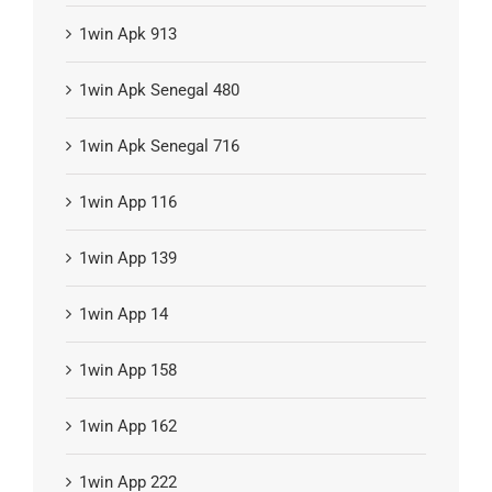
1win Apk 913
1win Apk Senegal 480
1win Apk Senegal 716
1win App 116
1win App 139
1win App 14
1win App 158
1win App 162
1win App 222