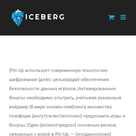
Skip
to
content
{Pin Up использует современную технологию
шифрования {для|с целью|ради} обеспечения
безопасности данных игроков.|Активированные
бонусы необходимо отыграть, учитывая указанный
вейджер.|В мире онлайн-гемблинга множество
платформ {могут|гигант|исполин} предложить игры и
бонусы.|Один {из|изо|предлог} основных рисков,
связанных с игрой в Pin Up, — {это|данное|сие}