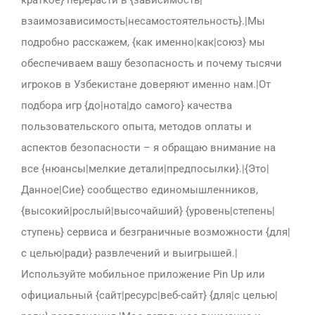
краткое} перерасти в {зависимость|
взаимозависимость|несамостоятельность}.|Мы
подробно расскажем, {как именно|как|союз} мы
обеспечиваем вашу безопасность и почему тысячи
игроков в Узбекистане доверяют именно нам.|От
подбора игр {до|нота|до самого} качества
пользовательского опыта, методов оплаты и
аспектов безопасности – я обращаю внимание на
все {нюансы|мелкие детали|предпосылки}.|{Это|
Данное|Сие} сообщество единомышленников,
{высокий|рослый|высочайший} {уровень|степень|
ступень} сервиса и безграничные возможности {для|
с целью|ради} развлечений и выигрышей.|
Используйте мобильное приложение Pin Up или
официальный {сайт|ресурс|веб-сайт} {для|с целью|