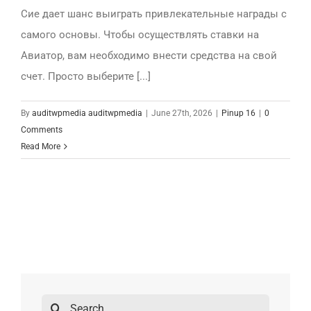
Сие дает шанс выиграть привлекательные награды с
самого основы. Чтобы осуществлять ставки на
Авиатор, вам необходимо внести средства на свой
счет. Просто выберите [...]
By
auditwpmedia auditwpmedia
|
June 27th, 2026
|
Pinup 16
|
0
Comments
Read More
Search