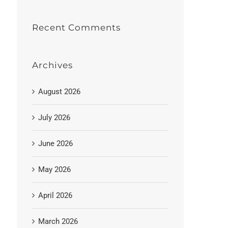
Recent Comments
Archives
August 2026
July 2026
June 2026
May 2026
April 2026
March 2026