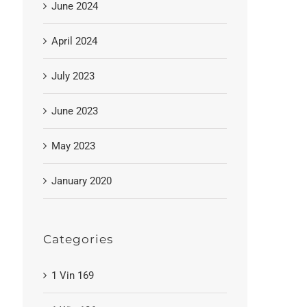
June 2024
April 2024
July 2023
June 2023
May 2023
January 2020
Categories
1 Vin 169