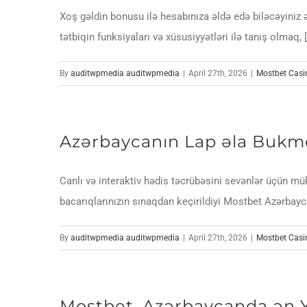
Xoş gəldin bonusu ilə hesabınıza əldə edə biləcəyiniz 
tətbiqin funksiyaları və xüsusiyyətləri ilə tanış olmaq, [.
By
auditwpmedia auditwpmedia
|
April 27th, 2026
|
Mostbet Casi
Azərbaycanın Lap əla Bukm
Canlı və interaktiv hədis təcrübəsini sevənlər üçün m
bacarıqlarınızın sınaqdan keçirildiyi Mostbet Azərba
By
auditwpmedia auditwpmedia
|
April 27th, 2026
|
Mostbet Casi
Mostbet, Azərbaycanda ən Y