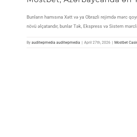
Bunların hamısına Xətt və ya Obrazli rejimdə mərc qo
növü əlçatandır, bunlar Tək, Ekspress və Sistem mərcləri
By
auditwpmedia auditwpmedia
|
April 27th, 2026
|
Mostbet Casi