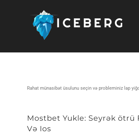
Skip
to
content
Rahat münasibət üsulunu seçin və probleminiz lap yi
Mostbet Yukle: Seyrək ötrü
Və Ios