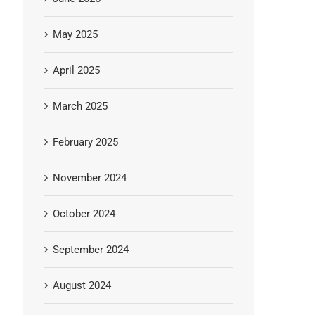
May 2025
April 2025
March 2025
February 2025
November 2024
October 2024
September 2024
August 2024