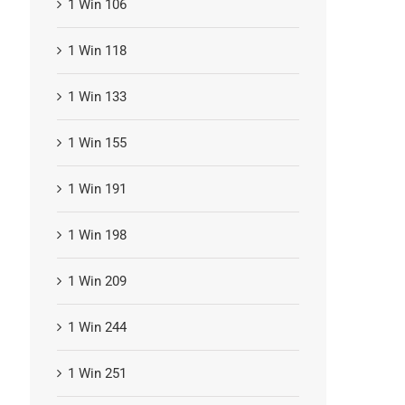
1 Win 106
1 Win 118
1 Win 133
1 Win 155
1 Win 191
1 Win 198
1 Win 209
1 Win 244
1 Win 251