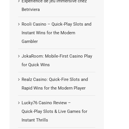
Expérience de jeu immersive chez
Betriviera
Rooli Casino – Quick‑Play Slots and
Instant Wins for the Modern
Gambler
JokaRoom: Mobile‑First Casino Play
for Quick Wins
Realz Casino: Quick‑Fire Slots and
Rapid Wins for the Modern Player
Lucky76 Casino Review –
Quick‑Play Slots & Live Games for
Instant Thrills