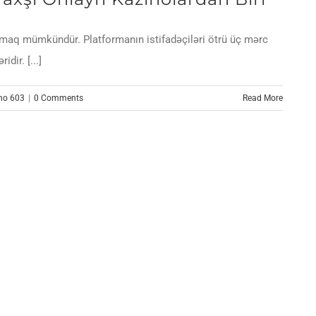
ymaq mümkündür. Platformanın istifadəçiləri ötrü üç mərc
dir. [...]
no 603
|
0 Comments
Read More