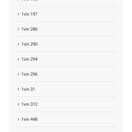
1vin 197
1vin 286
1vin 290
1vin 294
1vin 296
1vin 31
1vin 312
1vin 448