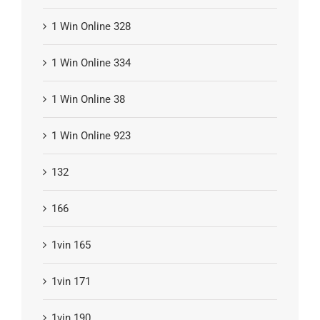
1 Win Online 328
1 Win Online 334
1 Win Online 38
1 Win Online 923
132
166
1vin 165
1vin 171
1vin 190