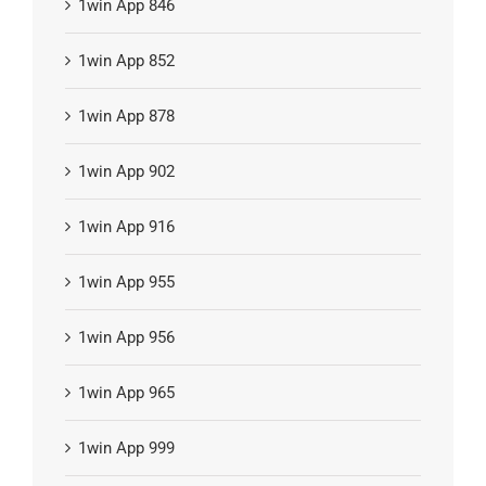
1win App 846
1win App 852
1win App 878
1win App 902
1win App 916
1win App 955
1win App 956
1win App 965
1win App 999