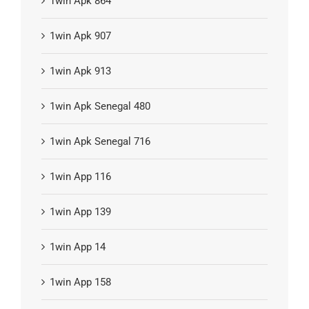
1win Apk 864
1win Apk 907
1win Apk 913
1win Apk Senegal 480
1win Apk Senegal 716
1win App 116
1win App 139
1win App 14
1win App 158