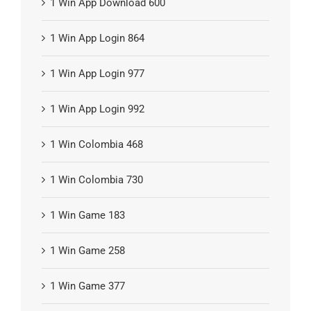
1 Win App Download 600
1 Win App Login 864
1 Win App Login 977
1 Win App Login 992
1 Win Colombia 468
1 Win Colombia 730
1 Win Game 183
1 Win Game 258
1 Win Game 377