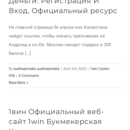
Деньги: Регистрация И
Вход, Официальный ресурс
На главной странице бк игроки изо Казахстана
найдут ссылки, чтобы скачать приложение на
Андроид и на iOs. Многим заходит подарок в 200
баллов [...]
By
auditwpmedia auditwpmedia
|
April 3rd, 2026
|
1win Casino
958
|
0 Comments
Read More
1вин Официальный веб-
сайт 1win Букмекерская