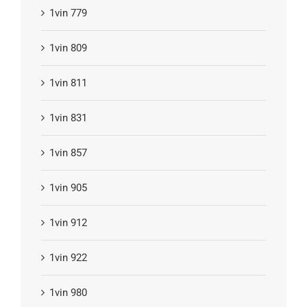
1vin 779
1vin 809
1vin 811
1vin 831
1vin 857
1vin 905
1vin 912
1vin 922
1vin 980