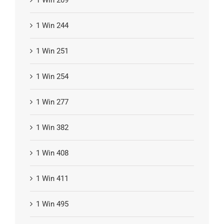
1 Win 209
1 Win 244
1 Win 251
1 Win 254
1 Win 277
1 Win 382
1 Win 408
1 Win 411
1 Win 495