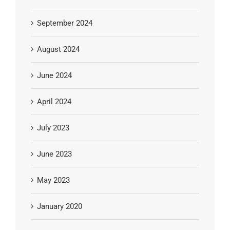
September 2024
August 2024
June 2024
April 2024
July 2023
June 2023
May 2023
January 2020