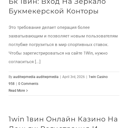
Бк 1вин: Вход На Зеркало
Букмекерской Конторы
Это требование делает операция более
захватывающим и позволяет новым пользователям
поглубже погрузиться в мир спортивных ставок.
Чтобы зарегистрироваться на сайте 1Win, нужно
согласиться [...]
By
auditwpmedia auditwpmedia
|
April 3rd, 2026
|
1win Casino
958
|
0 Comments
Read More
1win 1вин Онлайн Казино На