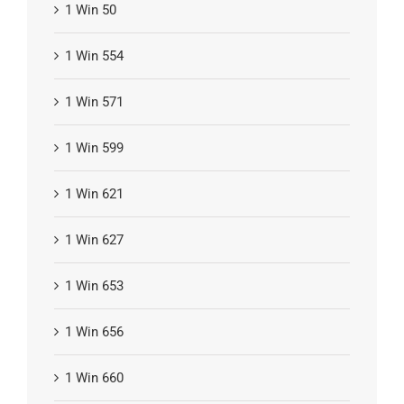
1 Win 50
1 Win 554
1 Win 571
1 Win 599
1 Win 621
1 Win 627
1 Win 653
1 Win 656
1 Win 660