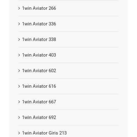
1win Aviator 266
1win Aviator 336
1win Aviator 338
1win Aviator 403
1win Aviator 602
1win Aviator 616
1win Aviator 667
1win Aviator 692
1win Aviator Giris 213