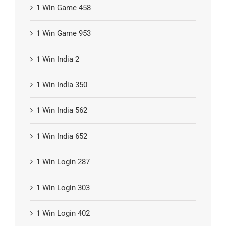
1 Win Game 458
1 Win Game 953
1 Win India 2
1 Win India 350
1 Win India 562
1 Win India 652
1 Win Login 287
1 Win Login 303
1 Win Login 402