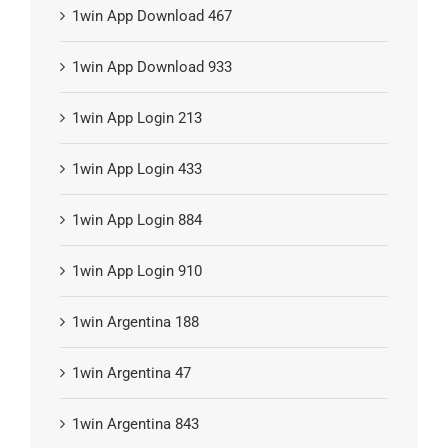
1win App Download 467
1win App Download 933
1win App Login 213
1win App Login 433
1win App Login 884
1win App Login 910
1win Argentina 188
1win Argentina 47
1win Argentina 843