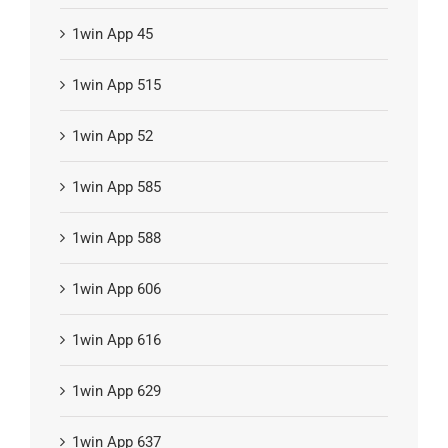
1win App 45
1win App 515
1win App 52
1win App 585
1win App 588
1win App 606
1win App 616
1win App 629
1win App 637