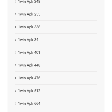
1win Apk 248
1win Apk 255
1win Apk 338
1win Apk 34
1win Apk 401
1win Apk 448
1win Apk 476
1win Apk 512
1win Apk 664