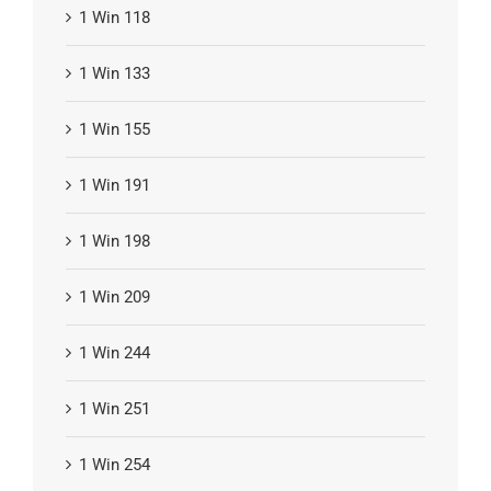
1 Win 118
1 Win 133
1 Win 155
1 Win 191
1 Win 198
1 Win 209
1 Win 244
1 Win 251
1 Win 254