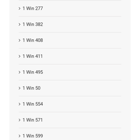
1 Win 277
1 Win 382
1 Win 408
1 Win 411
1 Win 495
1 Win 50
1 Win 554
1 Win 571
1 Win 599