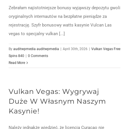
Zebrałam najistotniejsze bonusy wyjąwszy depozytu gwoli
oryginalnych internautów na bezpłatne pieniądze za
rejestrację. Szyfr bonusowy watts kasynie Vulcan Las
vegas to specjalny vulkan [...]
By
auditwpmedia auditwpmedia
|
April 30th, 2026
|
Vulkan Vegas Free
Spins 840
|
0 Comments
Read More
Vulkan Vegas: Wygrywaj
Duże W Własnym Naszym
Kasynie!
Należy jednakże wiedzieć, że licencja Curacao nie