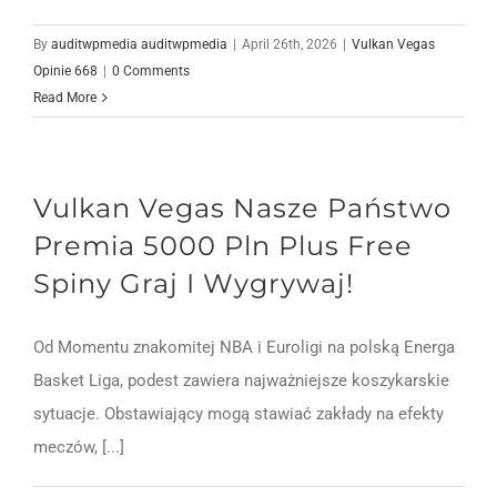
By
auditwpmedia auditwpmedia
|
April 26th, 2026
|
Vulkan Vegas
Opinie 668
|
0 Comments
Read More
Vulkan Vegas Nasze Państwo
Premia 5000 Pln Plus Free
Spiny Graj I Wygrywaj!
Od Momentu znakomitej NBA i Euroligi na polską Energa
Basket Liga, podest zawiera najważniejsze koszykarskie
sytuacje. Obstawiający mogą stawiać zakłady na efekty
meczów, [...]