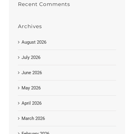
Recent Comments
Archives
August 2026
July 2026
June 2026
May 2026
April 2026
March 2026
February 2026