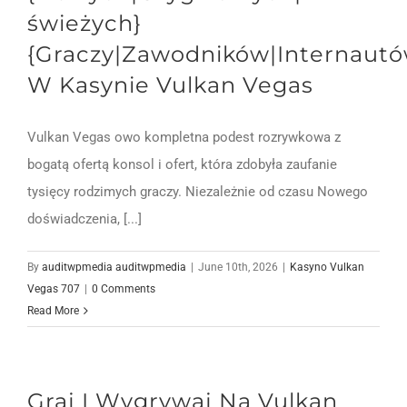
świeżych}
{Graczy|Zawodników|Internautó
W Kasynie Vulkan Vegas
Vulkan Vegas owo kompletna podest rozrywkowa z
bogatą ofertą konsol i ofert, która zdobyła zaufanie
tysięcy rodzimych graczy. Niezależnie od czasu Nowego
doświadczenia, [...]
By
auditwpmedia auditwpmedia
|
June 10th, 2026
|
Kasyno Vulkan
Vegas 707
|
0 Comments
Read More
Graj I Wygrywaj Na Vulkan