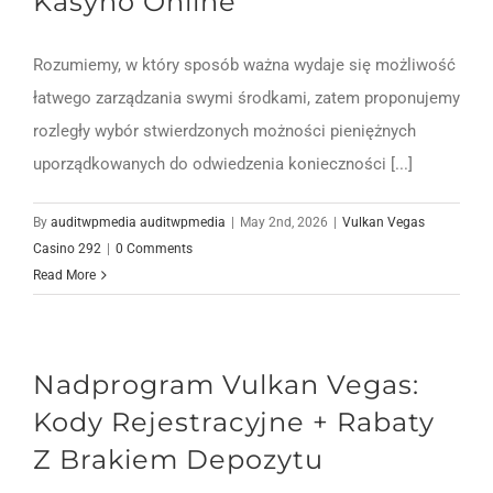
Kasyno Online
Rozumiemy, w który sposób ważna wydaje się możliwość
łatwego zarządzania swymi środkami, zatem proponujemy
rozległy wybór stwierdzonych możności pieniężnych
uporządkowanych do odwiedzenia konieczności [...]
By
auditwpmedia auditwpmedia
|
May 2nd, 2026
|
Vulkan Vegas
Casino 292
|
0 Comments
Read More
Nadprogram Vulkan Vegas:
Kody Rejestracyjne + Rabaty
Z Brakiem Depozytu