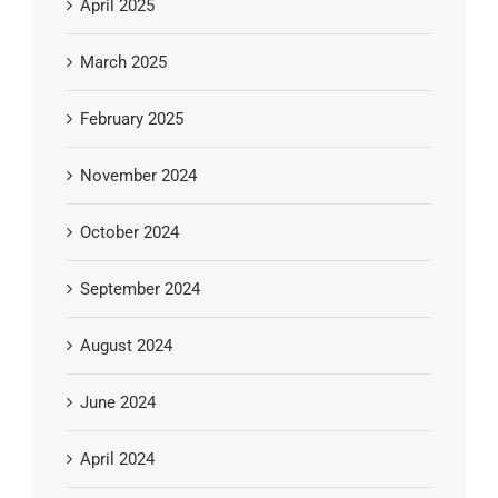
April 2025
March 2025
February 2025
November 2024
October 2024
September 2024
August 2024
June 2024
April 2024