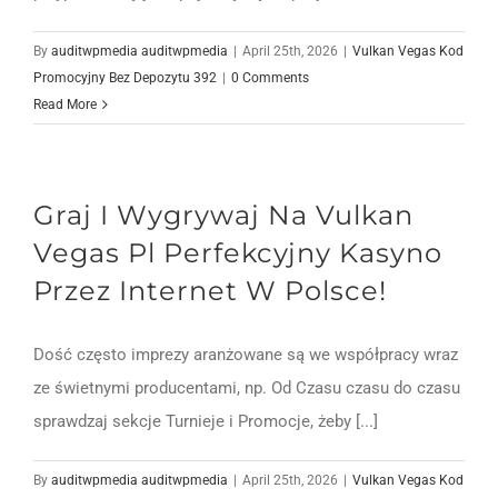
By
auditwpmedia auditwpmedia
|
April 25th, 2026
|
Vulkan Vegas Kod
Promocyjny Bez Depozytu 392
|
0 Comments
Read More
Graj I Wygrywaj Na Vulkan
Vegas Pl Perfekcyjny Kasyno
Przez Internet W Polsce!
Dość często imprezy aranżowane są we współpracy wraz
ze świetnymi producentami, np. Od Czasu czasu do czasu
sprawdzaj sekcje Turnieje i Promocje, żeby [...]
By
auditwpmedia auditwpmedia
|
April 25th, 2026
|
Vulkan Vegas Kod