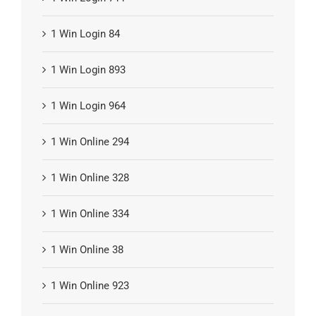
1 Win Login 84
1 Win Login 893
1 Win Login 964
1 Win Online 294
1 Win Online 328
1 Win Online 334
1 Win Online 38
1 Win Online 923