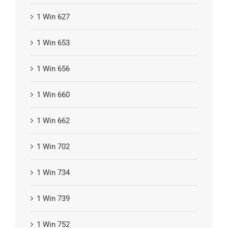
1 Win 627
1 Win 653
1 Win 656
1 Win 660
1 Win 662
1 Win 702
1 Win 734
1 Win 739
1 Win 752