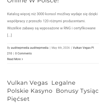
Online W Polsce!
Katalog więcej niż 3000 konsol możliwy wydaje się dzięki
współpracy z przeszło 120 różnymi producentami.
Wszelkie zabawy są wyposażone w RNG i certyfikowane
[...]
By
auditwpmedia auditwpmedia
|
May 4th, 2026
|
Vulkan Vegas Pl
210
|
0 Comments
Read More
Vulkan Vegas ️ Legalne
Polskie Kasyno ️ Bonusy Tysiąc
Pięćset