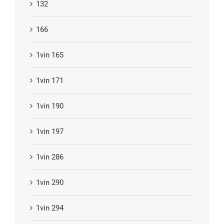
132
166
1vin 165
1vin 171
1vin 190
1vin 197
1vin 286
1vin 290
1vin 294