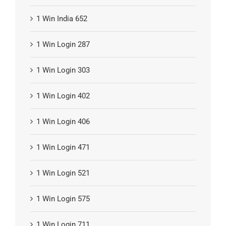
1 Win India 652
1 Win Login 287
1 Win Login 303
1 Win Login 402
1 Win Login 406
1 Win Login 471
1 Win Login 521
1 Win Login 575
1 Win Login 711