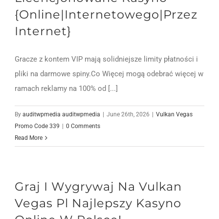
{Online|Internetowego|Przez
Internet}
Gracze z kontem VIP mają solidniejsze limity płatności i
pliki na darmowe spiny.Co Więcej mogą odebrać więcej w
ramach reklamy na 100% od [...]
By
auditwpmedia auditwpmedia
|
June 26th, 2026
|
Vulkan Vegas
Promo Code 339
|
0 Comments
Read More
Graj I Wygrywaj Na Vulkan
Vegas Pl Najlepszy Kasyno