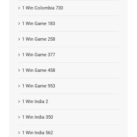
1 Win Colombia 730
1 Win Game 183
1 Win Game 258
1 Win Game 377
1 Win Game 458
1 Win Game 953
1 Win India 2
1 Win India 350
1 Win India 562