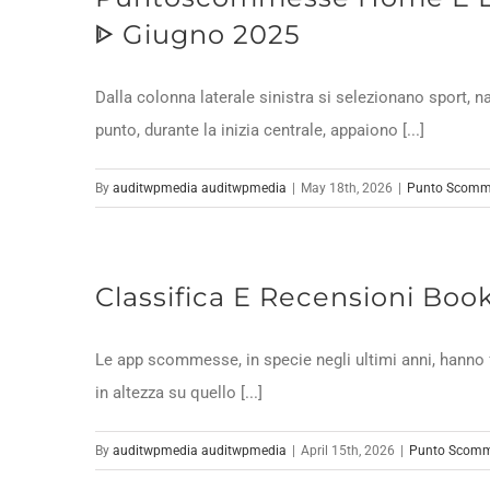
ᐈ Giugno 2025
Dalla colonna laterale sinistra si selezionano sport, 
punto, durante la inizia centrale, appaiono [...]
By
auditwpmedia auditwpmedia
|
May 18th, 2026
|
Punto Scomm
Classifica E Recensioni Boo
Le app scommesse, in specie negli ultimi anni, hanno f
in altezza su quello [...]
By
auditwpmedia auditwpmedia
|
April 15th, 2026
|
Punto Scomm