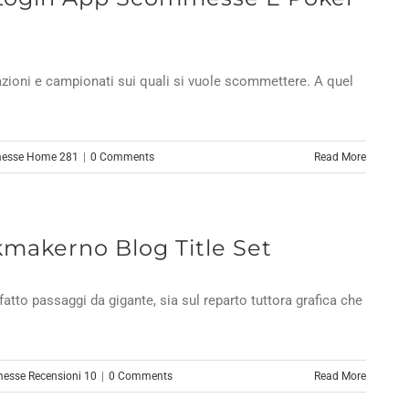
nazioni e campionati sui quali si vuole scommettere. A quel
esse Home 281
|
0 Comments
Read More
kmakerno Blog Title Set
atto passaggi da gigante, sia sul reparto tuttora grafica che
esse Recensioni 10
|
0 Comments
Read More