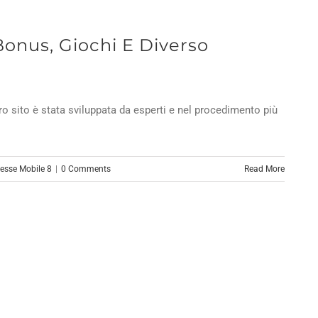
onus, Giochi E Diverso
 sito è stata sviluppata da esperti e nel procedimento più
sse Mobile 8
|
0 Comments
Read More