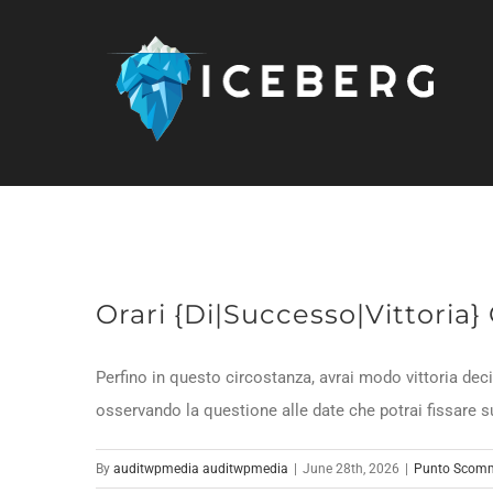
Skip
to
content
Orari {Di|Successo|Vittoria}
Perfino in questo circostanza, avrai modo vittoria deci
osservando la questione alle date che potrai fissare sul
By
auditwpmedia auditwpmedia
|
June 28th, 2026
|
Punto Scom