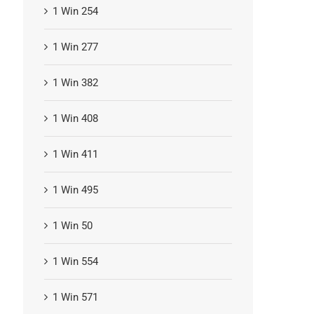
1 Win 254
1 Win 277
1 Win 382
1 Win 408
1 Win 411
1 Win 495
1 Win 50
1 Win 554
1 Win 571