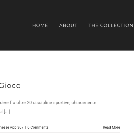
HOME
ABOUT
THE COLLECTION
 Gioco
dere fra oltre 20 discipline sportive, chiaramente
 [...]
messe App 307
|
0 Comments
Read More