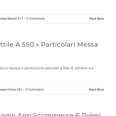
sse Mobile 413
|
0 Comments
Read More
ile A 550 » Particolari Messa
rosi bonus e promozioni pensate a fine di attrarre sia
esse Home 281
|
0 Comments
Read More
ogin App Scommesse E Poker