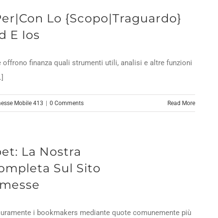
er|Con Lo {Scopo|Traguardo}
d E Ios
ffrono finanza quali strumenti utili, analisi e altre funzioni
.]
sse Mobile 413
|
0 Comments
Read More
et: La Nostra
mpleta Sul Sito
mmesse
sicuramente i bookmakers mediante quote comunemente più