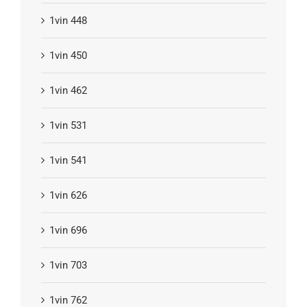
1vin 448
1vin 450
1vin 462
1vin 531
1vin 541
1vin 626
1vin 696
1vin 703
1vin 762