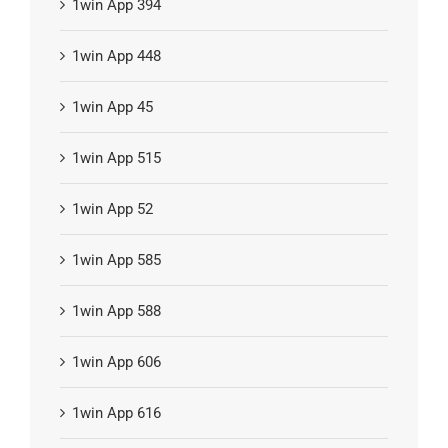
1win App 394
1win App 448
1win App 45
1win App 515
1win App 52
1win App 585
1win App 588
1win App 606
1win App 616