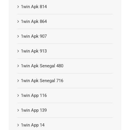
1win Apk 814
1win Apk 864
1win Apk 907
1win Apk 913
1win Apk Senegal 480
1win Apk Senegal 716
1win App 116
1win App 139
1win App 14