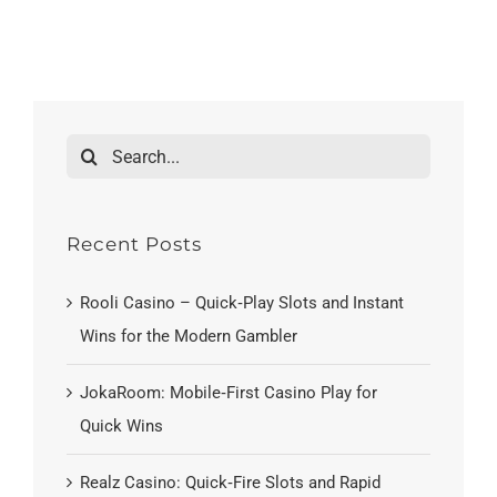
Search
for:
Recent Posts
Rooli Casino – Quick‑Play Slots and Instant
Wins for the Modern Gambler
JokaRoom: Mobile‑First Casino Play for
Quick Wins
Realz Casino: Quick‑Fire Slots and Rapid