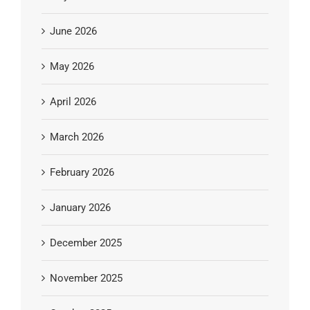
June 2026
May 2026
April 2026
March 2026
February 2026
January 2026
December 2025
November 2025