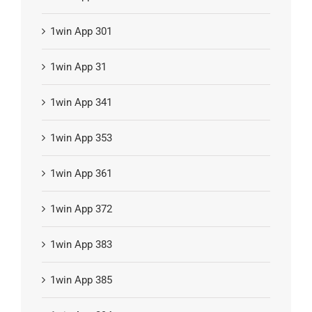
1win App 301
1win App 31
1win App 341
1win App 353
1win App 361
1win App 372
1win App 383
1win App 385