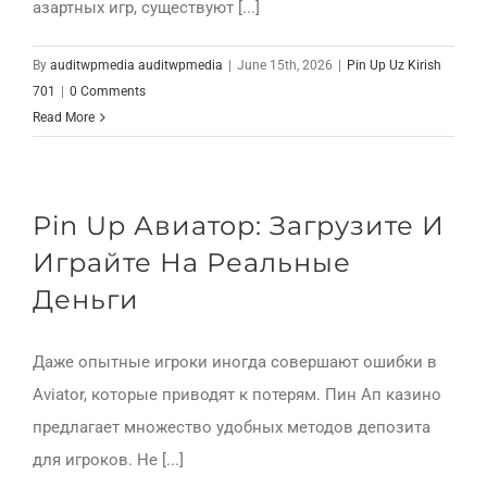
азартных игр, существуют [...]
By
auditwpmedia auditwpmedia
|
June 15th, 2026
|
Pin Up Uz Kirish
701
|
0 Comments
Read More
Pin Up Авиатор: Загрузите И
Играйте На Реальные
Деньги
Даже опытные игроки иногда совершают ошибки в
Aviator, которые приводят к потерям. Пин Ап казино
предлагает множество удобных методов депозита
для игроков. Не [...]