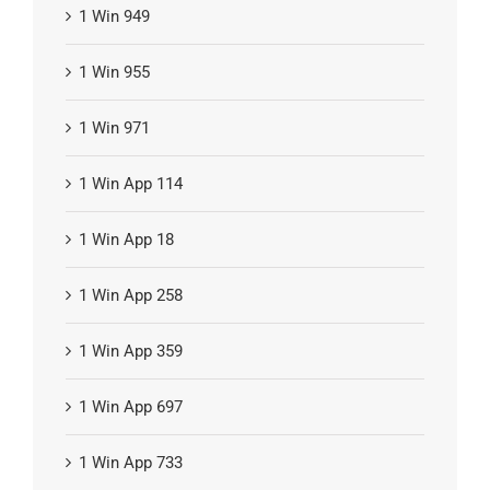
1 Win 949
1 Win 955
1 Win 971
1 Win App 114
1 Win App 18
1 Win App 258
1 Win App 359
1 Win App 697
1 Win App 733