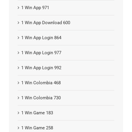
1 Win App 971
1 Win App Download 600
1 Win App Login 864
1 Win App Login 977
1 Win App Login 992
1 Win Colombia 468
1 Win Colombia 730
1 Win Game 183
1 Win Game 258