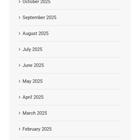
October 2025
September 2025
August 2025
July 2025
June 2025
May 2025
April 2025
March 2025
February 2025