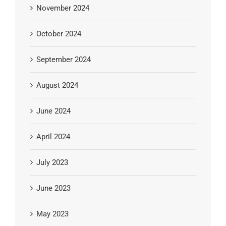
November 2024
October 2024
September 2024
August 2024
June 2024
April 2024
July 2023
June 2023
May 2023