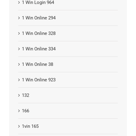
1 Win Login 964
1 Win Online 294
1 Win Online 328
1 Win Online 334
1 Win Online 38
1 Win Online 923
132
166
1vin 165