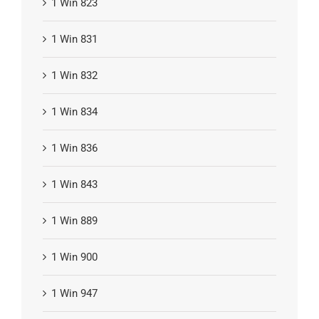
1 Win 823
1 Win 831
1 Win 832
1 Win 834
1 Win 836
1 Win 843
1 Win 889
1 Win 900
1 Win 947