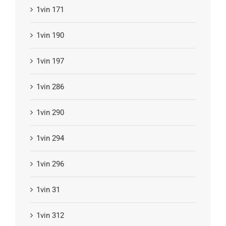
1vin 171
1vin 190
1vin 197
1vin 286
1vin 290
1vin 294
1vin 296
1vin 31
1vin 312