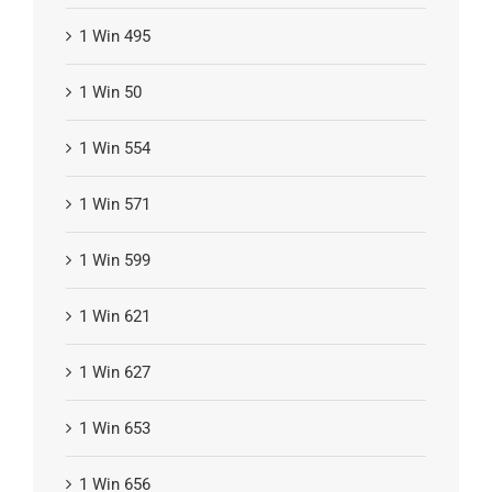
1 Win 495
1 Win 50
1 Win 554
1 Win 571
1 Win 599
1 Win 621
1 Win 627
1 Win 653
1 Win 656