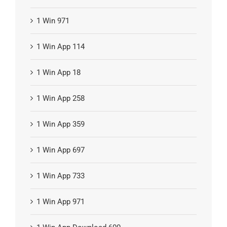
1 Win 971
1 Win App 114
1 Win App 18
1 Win App 258
1 Win App 359
1 Win App 697
1 Win App 733
1 Win App 971