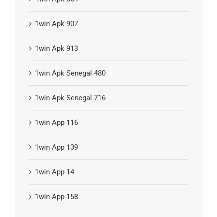
1win Apk 907
1win Apk 913
1win Apk Senegal 480
1win Apk Senegal 716
1win App 116
1win App 139
1win App 14
1win App 158