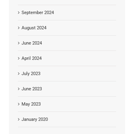
September 2024
August 2024
June 2024
April 2024
July 2023
June 2023
May 2023
January 2020