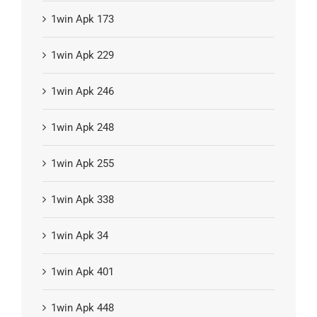
1win Apk 173
1win Apk 229
1win Apk 246
1win Apk 248
1win Apk 255
1win Apk 338
1win Apk 34
1win Apk 401
1win Apk 448