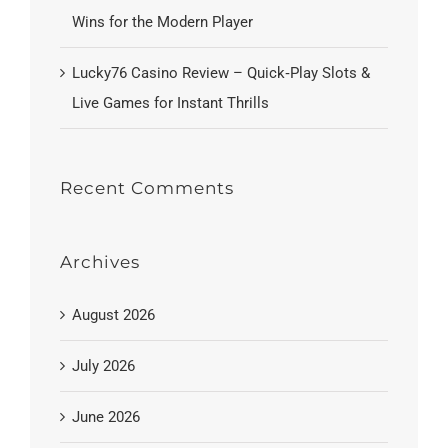
Wins for the Modern Player
Lucky76 Casino Review – Quick‑Play Slots &
Live Games for Instant Thrills
Recent Comments
Archives
August 2026
July 2026
June 2026