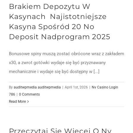
Brakiem Depozytu W
Kasynach ️ Najistotniejsze
Kasyna Spośród 20 No
Deposit Nadprogram 2025
Bonusowe spiny muszą zostać obrócone wraz z zakładem
x30, a zwrot gotówki wydaje się być przyznawany
mechanicznie i wydaje się być dostępny w [...]
By
auditwpmedia auditwpmedia
|
April 1st, 2026
|
Nv Casino Login
786
|
0 Comments
Read More
Przeczytaj Się Więcej O Nv