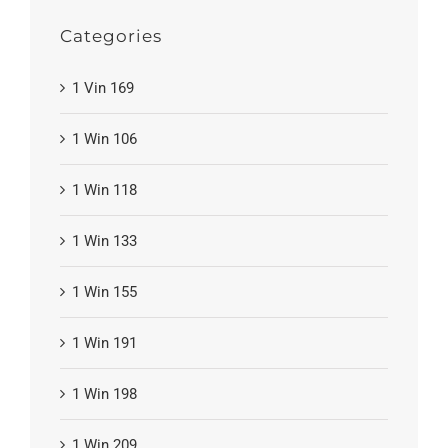
Categories
1 Vin 169
1 Win 106
1 Win 118
1 Win 133
1 Win 155
1 Win 191
1 Win 198
1 Win 209