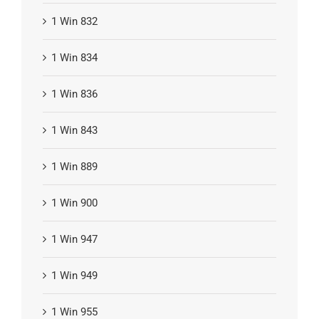
1 Win 832
1 Win 834
1 Win 836
1 Win 843
1 Win 889
1 Win 900
1 Win 947
1 Win 949
1 Win 955