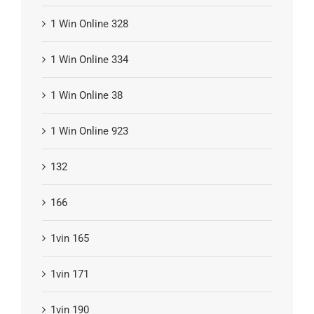
1 Win Online 328
1 Win Online 334
1 Win Online 38
1 Win Online 923
132
166
1vin 165
1vin 171
1vin 190