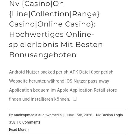
Nv {Casino|On
{Line|Collection|Range}
Casino|Online Casino}:
Hochwertiges Online-
spielerlebnis Mit Besten
Bonusangeboten
Android-Nutzer packed perish APK-Datei über perish
Webseite herunter, während iOS-Nutzer pass away
Application bequem im Apple Application Retail store
finden und installieren können. [...]
By
auditwpmedia auditwpmedia
|
June 15th, 2026
|
Nv Casino Login
358
|
0 Comments
Read More