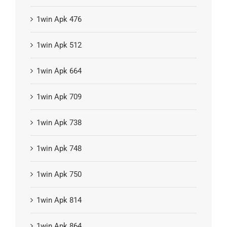
1win Apk 476
1win Apk 512
1win Apk 664
1win Apk 709
1win Apk 738
1win Apk 748
1win Apk 750
1win Apk 814
1win Apk 864