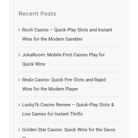
Recent Posts
Rooli Casino – Quick‑Play Slots and Instant
Wins for the Modern Gambler
JokaRoom: Mobile‑First Casino Play for
Quick Wins
Realz Casino: Quick‑Fire Slots and Rapid
Wins for the Modern Player
Lucky76 Casino Review – Quick‑Play Slots &
Live Games for Instant Thrills
Golden Star Casino: Quick Wins for the Savvy