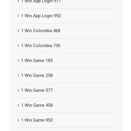
1 Win App Login 977
1 Win App Login 992
1 Win Colombia 468
1 Win Colombia 730
1 Win Game 183
1 Win Game 258
1 Win Game 377
1 Win Game 458
1 Win Game 953