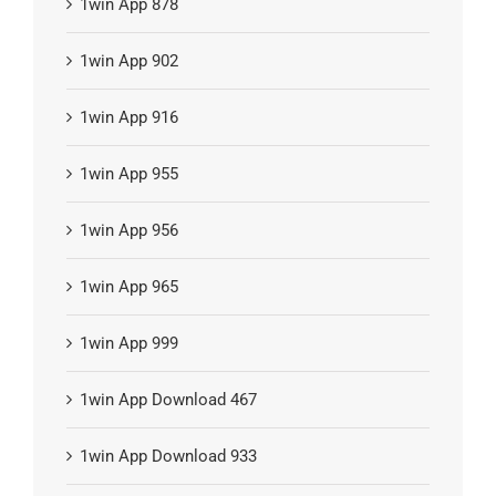
1win App 878
1win App 902
1win App 916
1win App 955
1win App 956
1win App 965
1win App 999
1win App Download 467
1win App Download 933