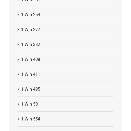
1 Win 254
1 Win 277
1 Win 382
1 Win 408
1 Win 411
1 Win 495
1 Win 50
1 Win 554