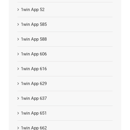
1win App 52
1win App 585
1win App 588
1win App 606
1win App 616
1win App 629
1win App 637
1win App 651
1win App 662