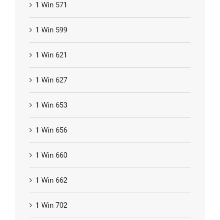
1 Win 571
1 Win 599
1 Win 621
1 Win 627
1 Win 653
1 Win 656
1 Win 660
1 Win 662
1 Win 702