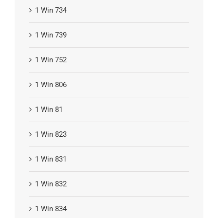
1 Win 734
1 Win 739
1 Win 752
1 Win 806
1 Win 81
1 Win 823
1 Win 831
1 Win 832
1 Win 834