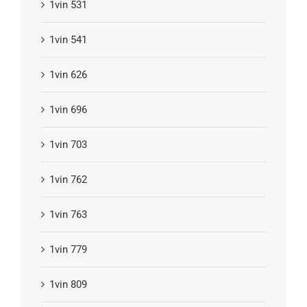
1vin 531
1vin 541
1vin 626
1vin 696
1vin 703
1vin 762
1vin 763
1vin 779
1vin 809