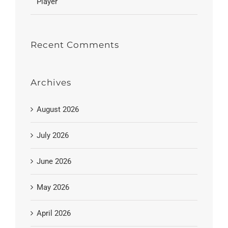
Player
Recent Comments
Archives
August 2026
July 2026
June 2026
May 2026
April 2026