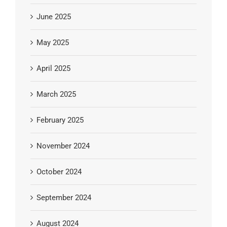
June 2025
May 2025
April 2025
March 2025
February 2025
November 2024
October 2024
September 2024
August 2024