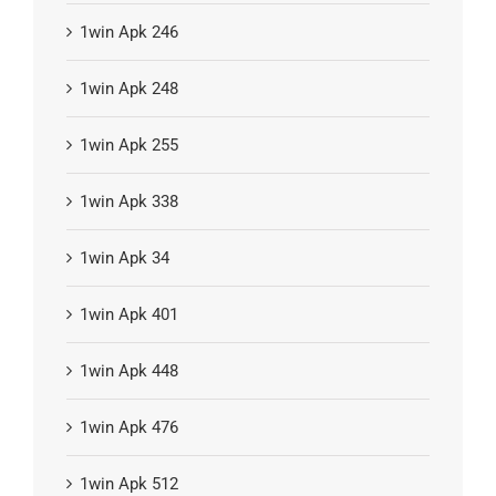
1win Apk 246
1win Apk 248
1win Apk 255
1win Apk 338
1win Apk 34
1win Apk 401
1win Apk 448
1win Apk 476
1win Apk 512