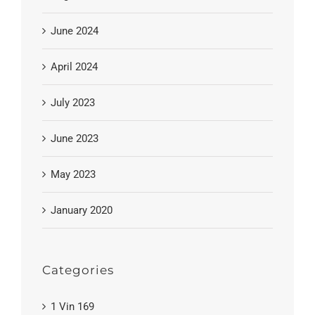
June 2024
April 2024
July 2023
June 2023
May 2023
January 2020
Categories
1 Vin 169