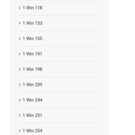
1 Win 118
1 Win 133
1 Win 155
1 Win 191
1 Win 198
1 Win 209
1 Win 244
1 Win 251
1 Win 254