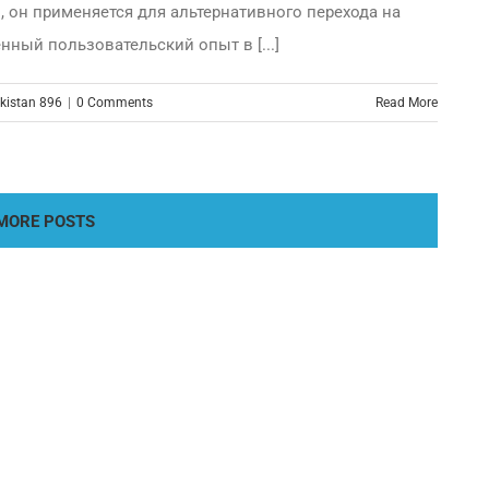
, он применяется для альтернативного перехода на
нный пользовательский опыт в [...]
kistan 896
|
0 Comments
Read More
MORE POSTS