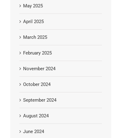
May 2025
April 2025
March 2025
February 2025
November 2024
October 2024
September 2024
August 2024
June 2024