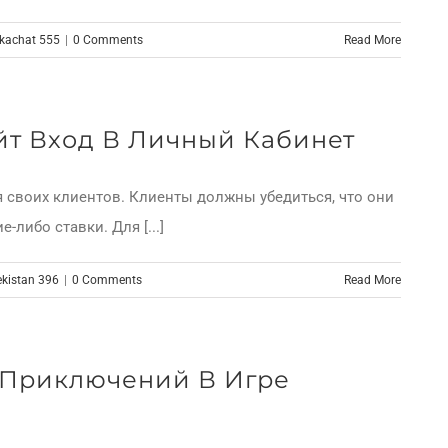
kachat 555
|
0 Comments
Read More
т Вход В Личный Кабинет
я своих клиентов. Клиенты должны убедиться, что они
-либо ставки. Для [...]
kistan 396
|
0 Comments
Read More
 Приключений В Игре