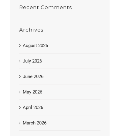
Recent Comments
Archives
August 2026
July 2026
June 2026
May 2026
April 2026
March 2026