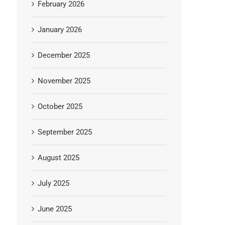
February 2026
January 2026
December 2025
November 2025
October 2025
September 2025
August 2025
July 2025
June 2025