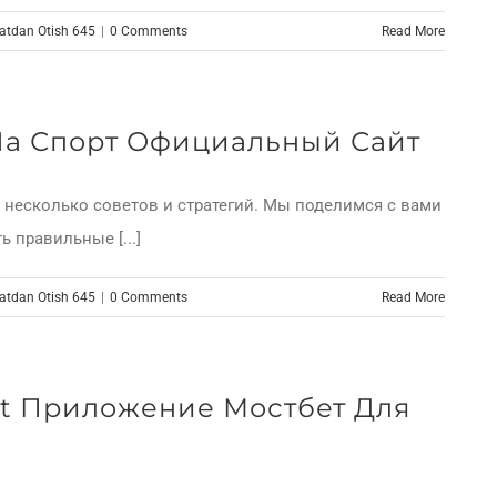
atdan Otish 645
|
0 Comments
Read More
На Спорт Официальный Сайт
 несколько советов и стратегий. Мы поделимся с вами
 правильные [...]
atdan Otish 645
|
0 Comments
Read More
at Приложение Мостбет Для