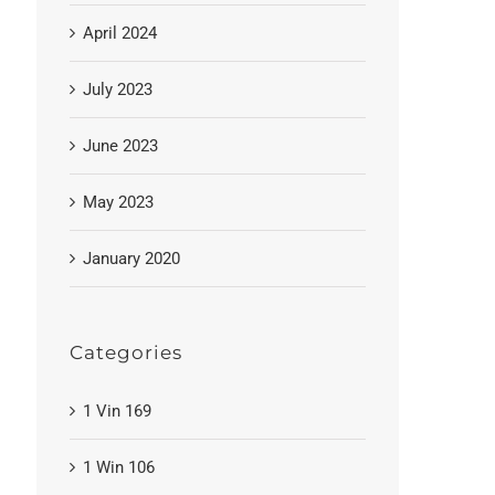
April 2024
July 2023
June 2023
May 2023
January 2020
Categories
1 Vin 169
1 Win 106