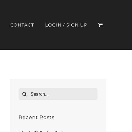
CONTACT
LOGIN / SIGN UP
Search
for:
Recent Posts