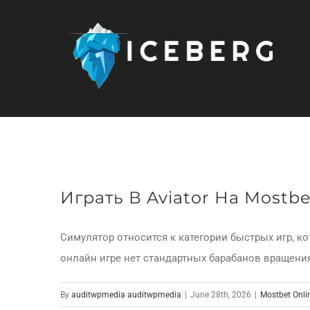
Skip
to
content
Играть В Aviator На Mostbe
Симулятор относится к категории быстрых игр, к
онлайн игре нет стандартных барабанов вращения,
By
auditwpmedia auditwpmedia
|
June 28th, 2026
|
Mostbet Onli