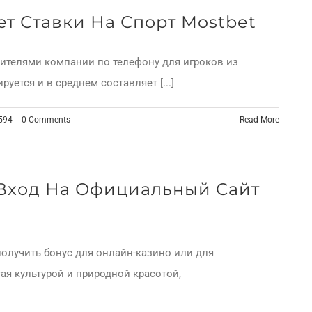
т Ставки На Спорт Mostbet
ителями компании по телефону для игроков из
уется и в среднем составляет [...]
 594
|
0 Comments
Read More
 Вход На Официальный Сайт
получить бонус для онлайн-казино или для
ая культурой и природной красотой,