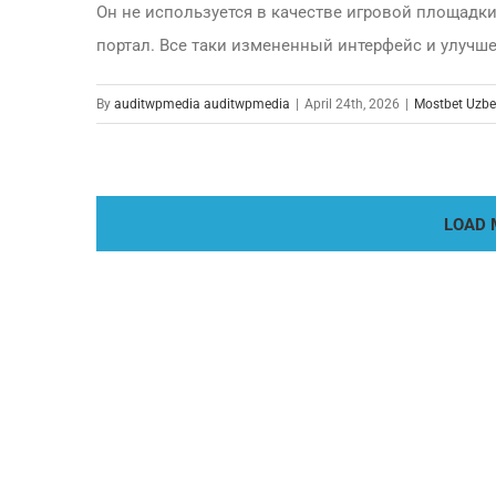
Он не используется в качестве игровой площадки
портал. Все таки измененный интерфейс и улучше
By
auditwpmedia auditwpmedia
|
April 24th, 2026
|
Mostbet Uzbe
LOAD 