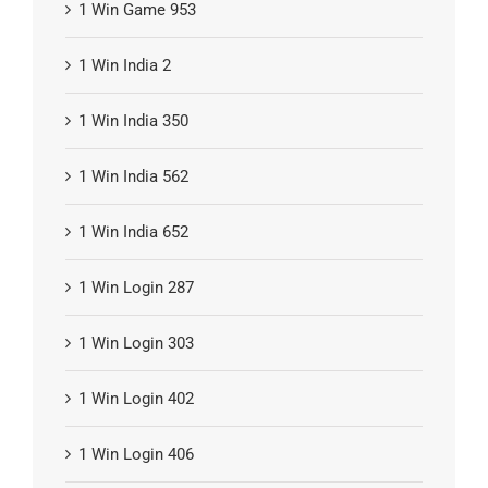
1 Win Game 953
1 Win India 2
1 Win India 350
1 Win India 562
1 Win India 652
1 Win Login 287
1 Win Login 303
1 Win Login 402
1 Win Login 406