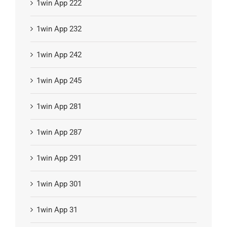
1win App 222
1win App 232
1win App 242
1win App 245
1win App 281
1win App 287
1win App 291
1win App 301
1win App 31