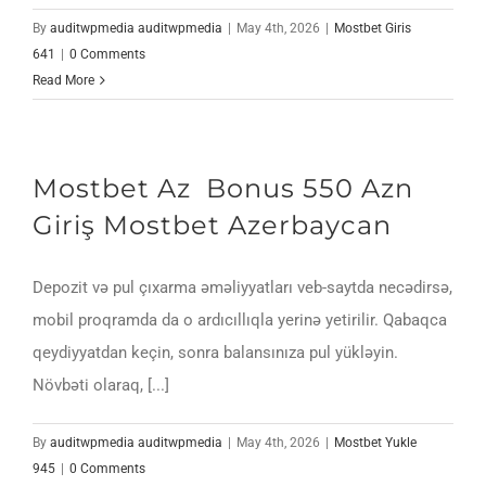
By
auditwpmedia auditwpmedia
|
May 4th, 2026
|
Mostbet Giris
641
|
0 Comments
Read More
Mostbet Az ️ Bonus 550 Azn
Giriş Mostbet Azerbaycan
Depozit və pul çıxarma əməliyyatları veb-saytda necədirsə,
mobil proqramda da o ardıcıllıqla yerinə yetirilir. Qabaqca
qeydiyyatdan keçin, sonra balansınıza pul yükləyin.
Növbəti olaraq, [...]
By
auditwpmedia auditwpmedia
|
May 4th, 2026
|
Mostbet Yukle
945
|
0 Comments