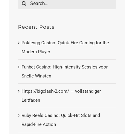
Search
for:
Recent Posts
Pokiesgg Casino: Quick‑Fire Gaming for the
Modern Player
Funbet Casino: High‑Intensity Sessies voor
Snelle Winsten
Https://bigclash-2.com/ — vollständiger
Leitfaden
Ruby Reels Casino: Quick‑Hit Slots and
Rapid‑Fire Action