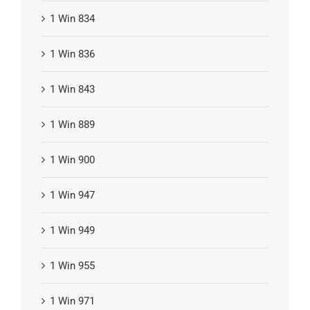
1 Win 834
1 Win 836
1 Win 843
1 Win 889
1 Win 900
1 Win 947
1 Win 949
1 Win 955
1 Win 971