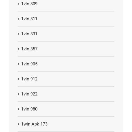
1vin 809
1vin 811
1vin 831
1vin 857
1vin 905
1vin 912
1vin 922
1vin 980
1win Apk 173