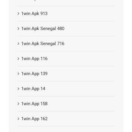
1win Apk 913
1win Apk Senegal 480
1win Apk Senegal 716
1win App 116
1win App 139
1win App 14
1win App 158
1win App 162