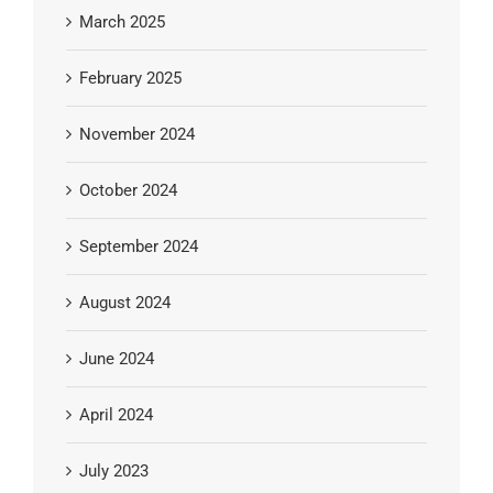
March 2025
February 2025
November 2024
October 2024
September 2024
August 2024
June 2024
April 2024
July 2023