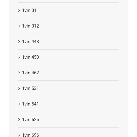
1vin 31
1vin 312
1vin 448
1vin 450
1vin 462
1vin 531
1vin 541
1vin 626
1vin 696