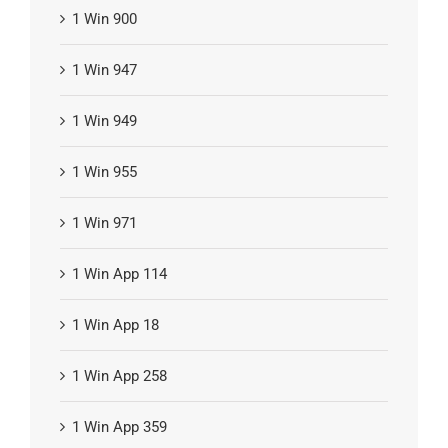
1 Win 900
1 Win 947
1 Win 949
1 Win 955
1 Win 971
1 Win App 114
1 Win App 18
1 Win App 258
1 Win App 359