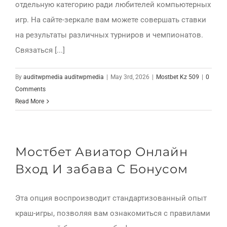
отдельную категорию ради любителей компьютерных
игр. На сайте-зеркале вам можете совершать ставки
на результаты различных турниров и чемпионатов.
Связаться [...]
By
auditwpmedia auditwpmedia
|
May 3rd, 2026
|
Mostbet Kz 509
|
0
Comments
Read More
Мостбет Авиатор Онлайн
Вход И забава С Бонусом
Эта опция воспроизводит стандартизованный опыт
краш-игры, позволяя вам ознакомиться с правилами