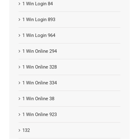
1 Win Login 84
1 Win Login 893
1 Win Login 964
1 Win Online 294
1 Win Online 328
1 Win Online 334
1 Win Online 38
1 Win Online 923
132