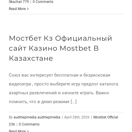
Skachat 779
|
0 Comments
Read More
Мостбет Кз Официальный
сайт Казино Mostbet В
Казахстане
Союз вас интересует бесплатная и безрисковая
видеоигра , просто выберите игру предлог каталога
азартных развлечений и начните играть. Важно
помнить, что в демо-режиме [...]
By
auditwpmedia auditwpmedia
|
April 28th, 2026
|
Mostbet Official
236
|
0 Comments
Read More