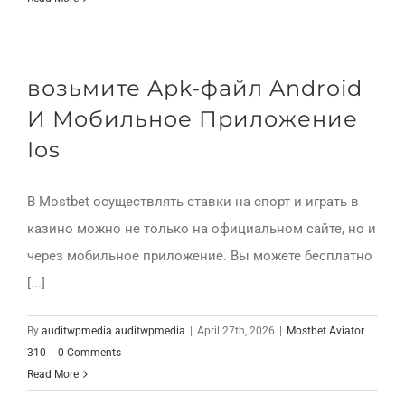
возьмите Apk-файл Android
И Мобильное Приложение
Ios
В Mostbet осуществлять ставки на спорт и играть в
казино можно не только на официальном сайте, но и
через мобильное приложение. Вы можете бесплатно
[...]
By
auditwpmedia auditwpmedia
|
April 27th, 2026
|
Mostbet Aviator
310
|
0 Comments
Read More