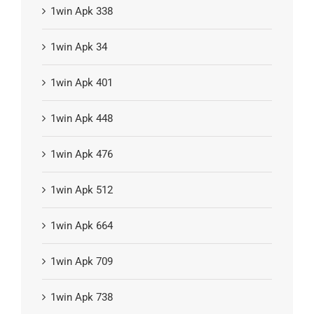
1win Apk 338
1win Apk 34
1win Apk 401
1win Apk 448
1win Apk 476
1win Apk 512
1win Apk 664
1win Apk 709
1win Apk 738