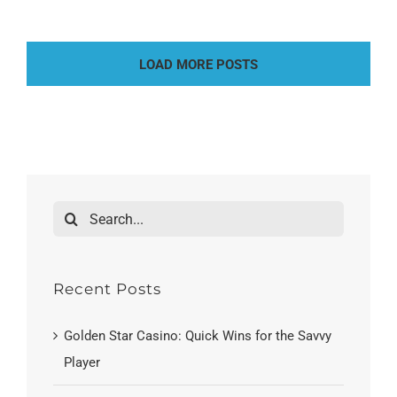
LOAD MORE POSTS
Search
for:
Recent Posts
Golden Star Casino: Quick Wins for the Savvy
Player