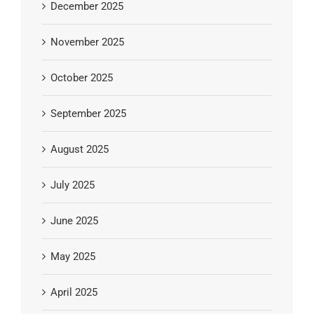
December 2025
November 2025
October 2025
September 2025
August 2025
July 2025
June 2025
May 2025
April 2025