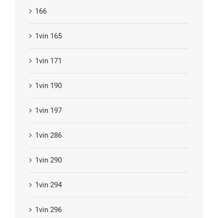
166
1vin 165
1vin 171
1vin 190
1vin 197
1vin 286
1vin 290
1vin 294
1vin 296